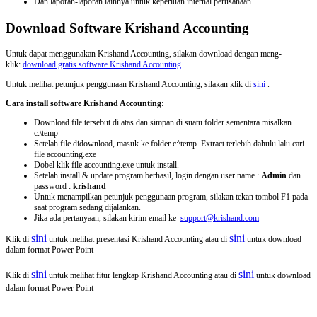
Dan laporan-laporan lainnya untuk keperluan internal perusahaan
Download Software Krishand Accounting
Untuk dapat menggunakan Krishand Accounting, silakan download dengan meng-
klik:
download gratis software Krishand Accounting
Untuk melihat petunjuk penggunaan Krishand Accounting, silakan klik di
sini
.
Cara install software Krishand Accounting:
Download file tersebut di atas dan simpan di suatu folder sementara misalkan
c:\temp
Setelah file didownload, masuk ke folder c:\temp. Extract terlebih dahulu lalu cari
file accounting.exe
Dobel klik file accounting.exe untuk install.
Setelah install & update program berhasil, login dengan user name :
Admin
dan
password :
krishand
Untuk menampilkan petunjuk penggunaan program, silakan tekan tombol F1 pada
saat program sedang dijalankan.
Jika ada pertanyaan, silakan kirim email ke
support@krishand.com
sini
sini
Klik di
untuk melihat presentasi Krishand Accounting atau di
untuk download
dalam format Power Point
sini
sini
Klik di
untuk melihat fitur lengkap Krishand Accounting atau di
untuk download
dalam format Power Point