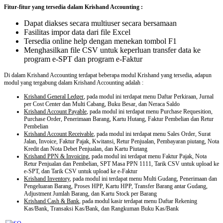
Fitur-fitur yang tersedia dalam Krishand Accounting :
Dapat diakses secara multiuser secara bersamaan
Fasilitas impor data dari file Excel
Tersedia online help dengan menekan tombol F1
Menghasilkan file CSV untuk keperluan transfer data ke
program e-SPT dan program e-Faktur
Di dalam Krishand Accounting terdapat beberapa modul Krishand yang tersedia, adapun
modul yang tergabung dalam Krishand Accounting adalah :
Krishand General Ledger
, pada modul ini terdapat menu Daftar Perkiraan, Jurnal
per Cost Center dan Multi Cabang, Buku Besar, dan Neraca Saldo
Krishand Account Payable
, pada modul ini terdapat menu Purchase Requesition,
Purchase Order, Penerimaan Barang, Kartu Hutang, Faktur Pembelian dan Retur
Pembelian
Krishand Account Receivable
, pada modul ini terdapat menu Sales Order, Surat
Jalan, Invoice, Faktur Pajak, Kwitansi, Retur Penjualan, Pembayaran piutang, Nota
Kredit dan Nota Debet Penjualan, dan Kartu Piutang
Krishand PPN & Invoicing
, pada modul ini terdapat menu Faktur Pajak, Nota
Retur Penjualan dan Pembelian, SPT Masa PPN 1111, Tarik CSV untuk upload ke
e-SPT, dan Tarik CSV untuk upload ke e-Faktur
Krishand Inventory
, pada modul ini terdapat menu Multi Gudang, Penerimaan dan
Pengeluaran Barang, Proses HPP, Kartu HPP, Transfer Barang antar Gudang,
Adjustment Jumlah Barang, dan Kartu Stock per Barang
Krishand Cash & Bank
, pada modul kasir terdapat menu Daftar Rekening
Kas/Bank, Transaksi Kas/Bank, dan Rangkuman Buku Kas/Bank